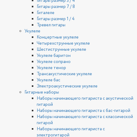
Гитары размер 3 / 4
Гитары размер 7 / 8
Гиталеле
Гитары размер 1 / 4
Тревел гитары
Укулеле
Концертные укулеле
Четырехструнные укулеле
Шестиструнные укулеле
Укулеле баритон
Укулеле сопрано
Укулеле тенор
Трансакустические укулеле
Укулеле бас
Электроакустические укулеле
Гитарные наборы
Наборы начинающего гитариста с акустической
гитарой
Наборы начинающего гитариста с бас-гитарой
Наборы начинающего гитариста с классической
гитарой
Наборы начинающего гитариста с
электрогитарой