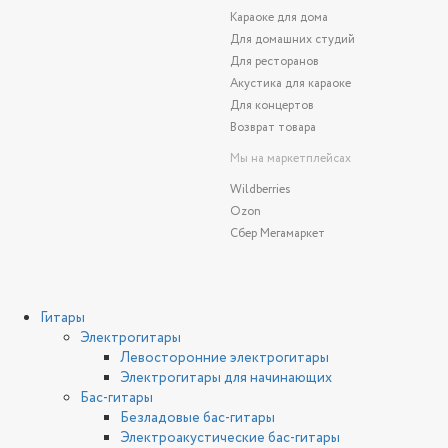
Караоке для дома
Для домашних студий
Для ресторанов
Акустика для караоке
Для концертов
Возврат товара
Мы на маркетплейсах
Wildberries
Ozon
Сбер Мегамаркет
Гитары
Электрогитары
Левосторонние электрогитары
Электрогитары для начинающих
Бас-гитары
Безладовые бас-гитары
Электроакустические бас-гитары