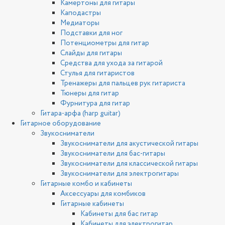
Камертоны для гитары
Каподастры
Медиаторы
Подставки для ног
Потенциометры для гитар
Слайды для гитары
Средства для ухода за гитарой
Стулья для гитаристов
Тренажеры для пальцев рук гитариста
Тюнеры для гитар
Фурнитура для гитар
Гитара-арфа (harp guitar)
Гитарное оборудование
Звукосниматели
Звукосниматели для акустической гитары
Звукосниматели для бас-гитары
Звукосниматели для классической гитары
Звукосниматели для электрогитары
Гитарные комбо и кабинеты
Аксессуары для комбиков
Гитарные кабинеты
Кабинеты для бас гитар
Кабинеты для электрогитар