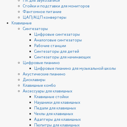
ПК для звукозаписи
Стойки и подставки для мониторов
Фантомное питание
ЦАП/АЦП конвертеры
Клавишные
Синтезаторы
Цифровые синтезаторы
Аналоговые синтезаторы
Рабочие станции
Синтезаторы для детей
Синтезаторы для начинающих
Цифровые пианино
Цифровые пианино для музыкальной школы
Акустические пианино
Дисклавиры
Клавишные комбо
Аксессуары для клавишных
Клавишные стойки
Наушники для клавишных
Педали для клавишных
Чехлы для клавишных
Адаптеры для клавишных
Пюпитры для клавишных