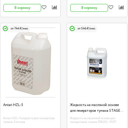
В корзину
В корзину
от 744 ₽/мес
от 546 ₽/мес
Antari HZL-5
Жидкость на масляной основе
для генераторов тумана STAGE4
- MIST MASTER FLUID, 4L (Oil
Antari HZL-5 жидкость для генератора
Жидкость на масляной основе для
Based Hazer Fluid)
тумана, 5 литров
генераторов тумана STAGE4 - MIST
MASTER FLUID, 4L (Oil Based Hazer