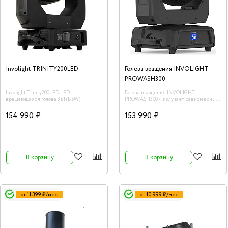
Involight TRINITY200LED
Голова вращения INVOLIGHT
PROWASH300
Involight Trinity200LED LED
Голова вращения INVOLIGHT
вращающаяся голова 3в1 (BSW)
PROWASH300 - излучает равномерный
рассеянный свет и предлагает для
управления девять световых зон и
154 990 ₽
153 990 ₽
контроль каждого из установленных
своих 37шт RGBW quad-светодиодов.
В корзину
В корзину
от 11 399 ₽/мес
от 10 999 ₽/мес