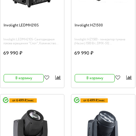
Involight LEDMH210S
Involight HZ1500
Involight LEDMH210S- Светодиодная
Involight HZ1500 - генератор тумана
голова вращения "Спот", Количество
(Hazer) 1500 Вт, DMX-512
LED: 1, LED -тип: 200Вт.
69 990 ₽
69 990 ₽
В корзину
В корзину
от 6 499 ₽/мес
от 6 499 ₽/мес