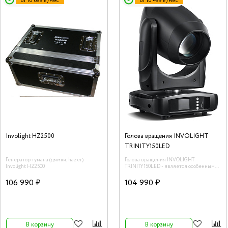
от 10 699 ₽/мес
от 10 499 ₽/мес
Involight HZ2500
Голова вращения INVOLIGHT
TRINITY150LED
Генератор тумана (дымки, hazer)
Голова вращения INVOLIGHT
Involight HZ2500
TRINITY150LED - является особенным
световым прибором, который может
представлять сразу 3 эффекта (Spot /
106 990 ₽
104 990 ₽
Beam / Wash) в совершенстве.
В корзину
В корзину