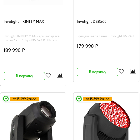
Involight TRINITY MAX
Involight DSB560
Involight TRINITY MAX - вращающаяся
Вращающаяся панель Involight DSB560.
голова 2 в 1, Philips MSR 470Вт/Osram
440Вт, DMX,/Art-net,
179 990 ₽
189 990 ₽
В корзину
В корзину
от 15 499 ₽/мес
от 15 399 ₽/мес