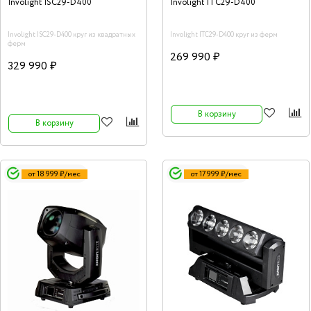
Involight ISC29-D400
Involight ITC29-D400
Involight ISC29-D400 круг из квадратных
Involight ITC29-D400 круг из ферм
ферм
269 990 ₽
329 990 ₽
В корзину
В корзину
от 18 999 ₽/мес
от 17 999 ₽/мес