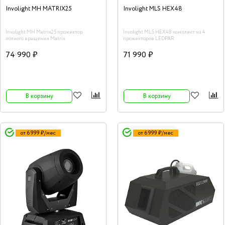
Involight MH MATRIX25
Involight MLS HEX48
Involight MH Matrix25 прожектор
Involight MLS HEX48 комплект из 4
полного вращения Matrix
прожекторов LEDPAR
74 990 ₽
71 990 ₽
В корзину
В корзину
от 6 999 ₽/мес
от 6 999 ₽/мес