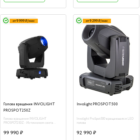
от 9 999 ₽/мес
от 9 299 ₽/мес
Голова вращения INVOLIGHT
Involight PROSPOT500
PROSPOT250Z
Голова вращения INVOLIGHT
Involight ProSpot500 вращаюшаяся LED
PROSPOT250Z - Источником света
голова
является ультра-яркий белый
светодиод цветовой температуры
99 990 ₽
92 990 ₽
8000К, световой поток луча 9500Лм, а
освещенность на расстояние 5м