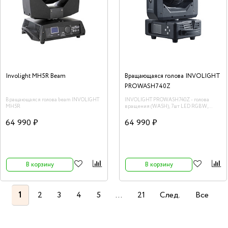
Involight MH5R Beam
Вращающаяся голова INVOLIGHT
PROWASH740Z
Вращающаяся голова beam INVOLIGHT
INVOLIGHT PROWASH740Z - голова
MH5R
вращения (WASH), 7шт LED RGBW,
DMX-512
64 990 ₽
64 990 ₽
В корзину
В корзину
1
2
3
4
5
...
21
След.
Все