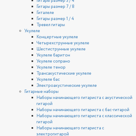
Гитары размер 3 / 4
Гитары размер 7 / 8
Гиталеле
Гитары размер 1 / 4
Тревел гитары
Укулеле
Концертные укулеле
Четырехструнные укулеле
Шестиструнные укулеле
Укулеле баритон
Укулеле сопрано
Укулеле тенор
Трансакустические укулеле
Укулеле бас
Электроакустические укулеле
Гитарные наборы
Наборы начинающего гитариста с акустической
гитарой
Наборы начинающего гитариста с бас-гитарой
Наборы начинающего гитариста с классической
гитарой
Наборы начинающего гитариста с
электрогитарой