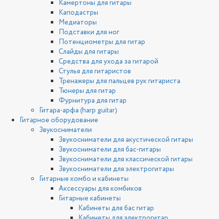
Камертоны для гитары
Каподастры
Медиаторы
Подставки для ног
Потенциометры для гитар
Слайды для гитары
Средства для ухода за гитарой
Стулья для гитаристов
Тренажеры для пальцев рук гитариста
Тюнеры для гитар
Фурнитура для гитар
Гитара-арфа (harp guitar)
Гитарное оборудование
Звукосниматели
Звукосниматели для акустической гитары
Звукосниматели для бас-гитары
Звукосниматели для классической гитары
Звукосниматели для электрогитары
Гитарные комбо и кабинеты
Аксессуары для комбиков
Гитарные кабинеты
Кабинеты для бас гитар
Кабинеты для электрогитар