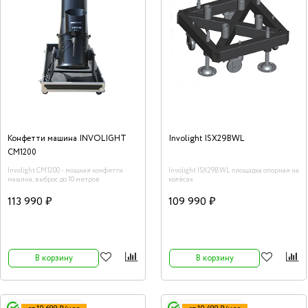
Конфетти машина INVOLIGHT
Involight ISX29BWL
CM1200
Involight CM1200 - мощная конфетти
Involight ISX29BWL площадка опорная на
машина, выброс до 10 метров
колёсах
113 990 ₽
109 990 ₽
В корзину
В корзину