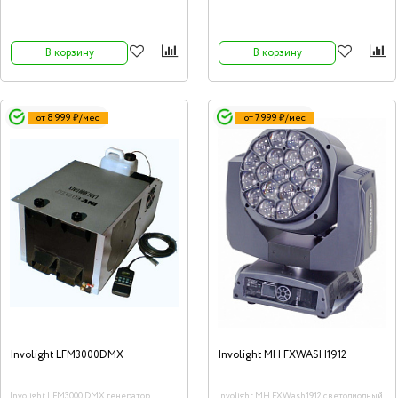
составляет при 13°- 14500Люкс, 28° -
3900 Люкс.
В корзину
В корзину
от 8 999 ₽/мес
от 7 999 ₽/мес
Involight LFM3000DMX
Involight MH FXWASH1912
Involight LFM3000 DMX генератор
Involight MH FXWash1912 светодиодный