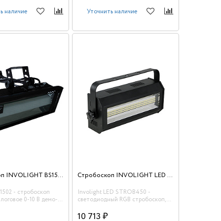
ь наличие
Уточнить наличие
Стробоскоп INVOLIGHT BS1502
Стробоскоп INVOLIGHT LED STROB450
S1502 - стробоскоп
Involight LED STROB450 -
алоговое 0-10 В демо-
светодиодный RGB стробоскоп,
дарок
SMD 5050 мультичип (132 шт.)
10 713 ₽