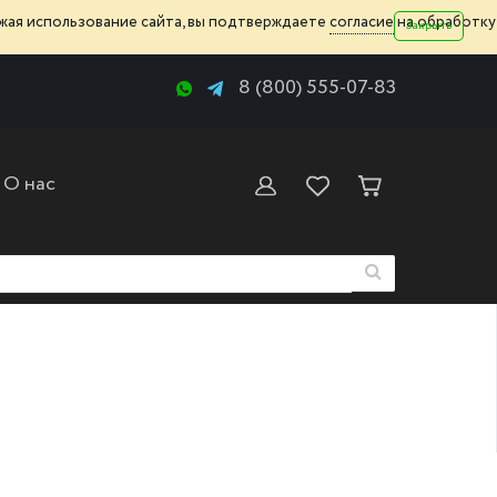
жая использование сайта, вы подтверждаете
согласие
на обработку
Закрыть
8 (800) 555-07-83
О нас