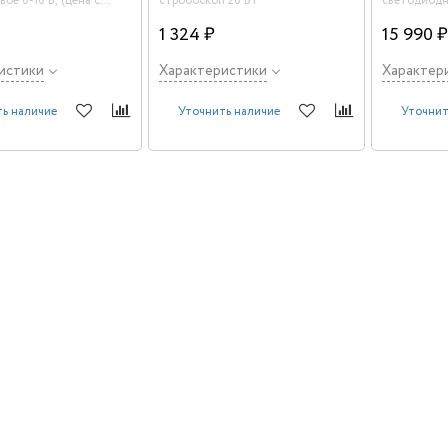
вое 0-10 В, (цена с
стробоскоп 20 Вт
светодиодн
й)
5050 (648 ш
1 324 ₽
15 990 
истики
Характеристики
Характер
ь наличие
Уточнить наличие
Уточнит