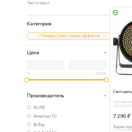
Часто ищут:
Категория
< Назад к Свет, сцена, эффекты
Цена
18
631 370
Производитель
Светодиод
INVOLIGHT
ACME
установлен
светодиода
7 290 ₽
American DJ
светодиод
настроено 
Bi Ray
Характер
что позвол