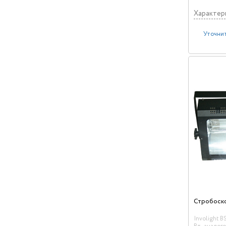
Характер
Уточнит
Стробоск
Involight 