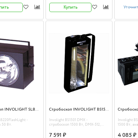
движения.
пить
Купить
Уточнит
Стробоскоп INVOLIGHT SL8220FlashLight
Стробоскоп INVOLIGHT BS1501 DMX
L8220FlashLight -
Involight BS1501 DMX -
Involight B
 50 Вт.
стробоскоп 1500 Вт, DMX-512,
1500 Вт, ан
звуковая активация
лампа в по
7 591 ₽
4 085 ₽