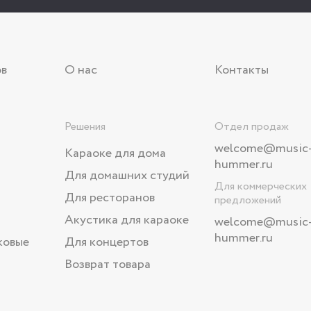
ов
О нас
Контакты
Решения
Отдел продаж
welcome@music
Караоке для дома
hummer.ru
Для домашних студий
Для коммерческих
Для ресторанов
предложений
Акустика для караоке
welcome
@music
hummer.ru
ковые
Для концертов
Возврат товара