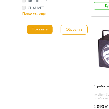
светового 
BIG DIPPER
Ку
CHAUVET
Показать еще
Involight S
стробоскоп
2 090 ₽