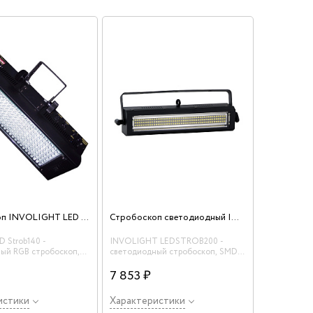
Стробоскоп INVOLIGHT LED Strob140
Стробоскоп светодиодный INVOLIGHT LEDSTROB200
ED Strob140 -
INVOLIGHT LEDSTROB200 -
ый RGB стробоскоп,
светодиодный стробоскоп, SMD
уковая активация,
5050 (132 шт.), цвет белый
7 853 ₽
истики
Характеристики