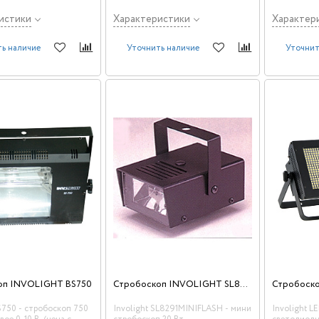
истики
Характеристики
Характер
ь наличие
Уточнить наличие
Уточнит
Стробоскоп INVOLIGHT SL8291MINIFLASH
оп INVOLIGHT BS750
BS750 - стробоскоп 750
Involight SL8291MINIFLASH - мини
Involight 