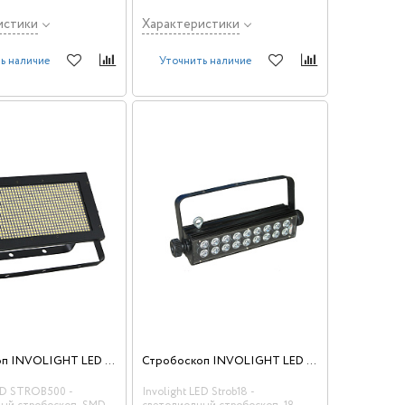
истики
Характеристики
ь наличие
Уточнить наличие
Стробоскоп INVOLIGHT LED STROB500
Стробоскоп INVOLIGHT LED Strob18
LED STROB500 -
Involight LED Strob18 -