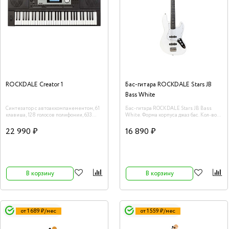
ROCKDALE Creator 1
Бас-гитара ROCKDALE Stars JB
Bass White
Синтезатор с автоаккомпанементом, 61
Бас-гитара ROCKDALE Stars JB Bass
клавиша, 128 голосов полифонии, 633
White. Форма корпуса джаз бас. Кол-во
тембра, 200 ритмов, 150 демо мелодий,
струн 4.
функция обучения, цифровой микшер,
22 990 ₽
16 890 ₽
наложение тембров, разделение
клавиатуры, USB, 2х15Вт, 5 кг
В корзину
В корзину
от 1 689 ₽/мес
от 1 559 ₽/мес