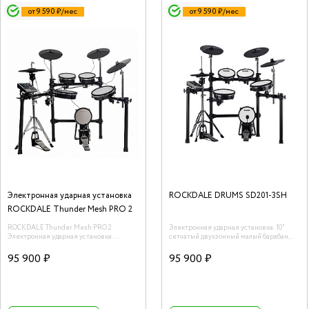
от 9 590 ₽/мес
от 9 590 ₽/мес
Электронная ударная установка
ROCKDALE DRUMS SD201-3SH
ROCKDALE Thunder Mesh PRO 2
ROCKDALE Thunder Mesh PRO 2
Электронная ударная установка. 10”
Электронная ударная установка.
сетчатый двухзонный малый барабан, 8”
Сетчатые пэды.
сетчатые двухзонные томы (2шт), 10”
сетчатый двухзонный напольный том, 8”
95 900 ₽
95 900 ₽
сетчатый пэд бас-барабана. 12”
двухзонные тарелки (3шт: hi-hat, crash1,
crash2). 13” трехзонная тарелка Ride.
Стойка хай-хета. Педаль для бас-
барабана. Прочная и устойчивая
алюминиевая рама. 30 пресетов