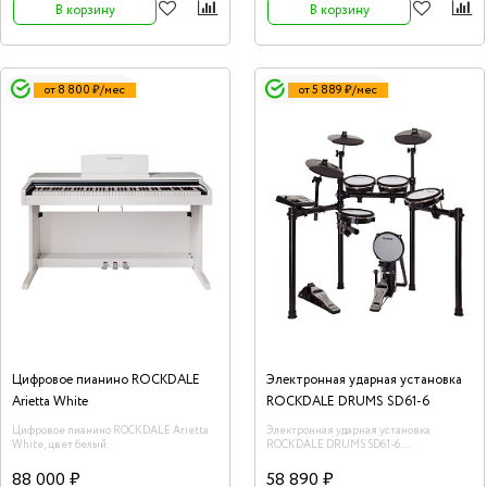
В корзину
В корзину
барабанных установок. 467 звуков
барабанов, тарелок и перкуссии. 15
встроенных аккомпанементов.
Рекордер. Метроном. Входы:
CD/MP3/Aux , USB/MIDI, Лине
от 8 800 ₽/мес
от 5 889 ₽/мес
Цифровое пианино ROCKDALE
Электронная ударная установка
Arietta White
ROCKDALE DRUMS SD61-6
Цифровое пианино ROCKDALE Arietta
Электронная ударная установка
White, цвет белый.
ROCKDALE DRUMS SD61-6.
8”двухзонный сетчатый малый
барабан.8”двухзонные томы (3шт).8”пэд
88 000 ₽
58 890 ₽