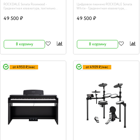
ROCKDALE Sonata Rosewood -
Цифровое пианино ROCKDALE Sonata
Градиентная клавиатура, тактильно
White - Градиентная клавиатура,
сопоставимая с клавиатурой
тактильно сопоставимая с клавиатурой
акустического рояля обеспечивает
акустического рояля обеспечивает
49 500 ₽
49 500 ₽
реалистичный отклик клавиш, а
реалистичный отклик клавиш, а
эргономичное расположение элементов
эргономичное расположение элементов
управления позволяет полностью
управления позволяет полностью
сосредоточиться на исполнении.
сосредоточиться на исполнении.
В корзину
В корзину
от 4 950 ₽/мес
от 4 909 ₽/мес