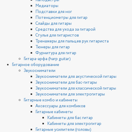
Каподастры
Медиаторы
Подставки для ног
Потенциометры для гитар
Слайды для гитары
Средства для ухода за гитарой
Стулья для гитаристов
Тренажеры для пальцев рук гитариста
Тюнеры для гитар
Фурнитура для гитар
Гитара-арфа (harp guitar)
Гитарное оборудование
Звукосниматели
Звукосниматели для акустической гитары
Звукосниматели для бас-гитары
Звукосниматели для классической гитары
Звукосниматели для электрогитары
Гитарные комбо и кабинеты
Аксессуары для комбиков
Гитарные кабинеты
Кабинеты для бас гитар
Кабинеты для электрогитар
Гитарные усилители (головы)