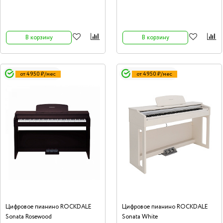
бас-барабана. Педали-триггеры (хай-
хет, бас-барабан).10”двухзонная тарелка
hi-hat (1 шт).10”двухзонная тарелка Crash
(1 шт).10”двухзонная тарелка Ride (1 шт).
В корзину
В корзину
от 4 950 ₽/мес
от 4 950 ₽/мес
Цифровое пианино ROCKDALE
Цифровое пианино ROCKDALE
Sonata Rosewood
Sonata White