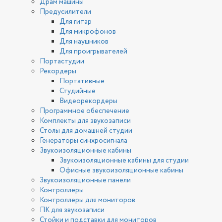
Драм машины
Предусилители
Для гитар
Для микрофонов
Для наушников
Для проигрывателей
Портастудии
Рекордеры
Портативные
Студийные
Видеорекордеры
Программное обеспечение
Комплекты для звукозаписи
Столы для домашней студии
Генераторы синхросигнала
Звукоизоляционные кабины
Звукоизоляционные кабины для студии
Офисные звукоизоляционные кабины
Звукоизоляционные панели
Контроллеры
Контроллеры для мониторов
ПК для звукозаписи
Стойки и подставки для мониторов