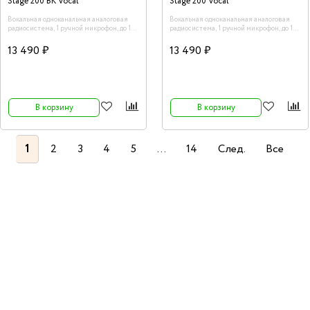
Stage 200 BK Vocal
Stage 200 Vocal
Вокальная одноканальная аналоговая
Вокальная одноканальная аналоговая
радиосистема, 1 ручной микрофон, до 100
радиосистема, 1 ручной микрофон, до 100
м.
м.
13 490 ₽
13 490 ₽
В корзину
В корзину
1
2
3
4
5
...
14
След.
Все