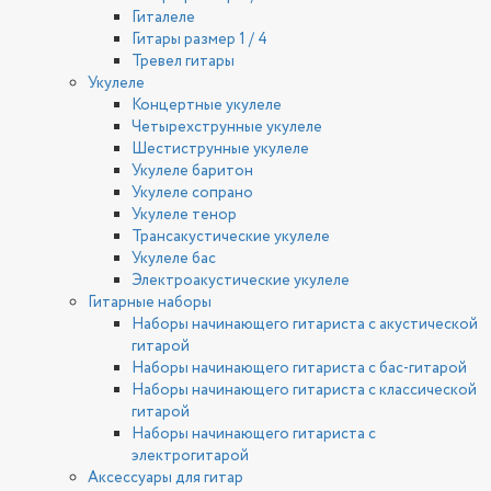
Гиталеле
Гитары размер 1 / 4
Тревел гитары
Укулеле
Концертные укулеле
Четырехструнные укулеле
Шестиструнные укулеле
Укулеле баритон
Укулеле сопрано
Укулеле тенор
Трансакустические укулеле
Укулеле бас
Электроакустические укулеле
Гитарные наборы
Наборы начинающего гитариста с акустической
гитарой
Наборы начинающего гитариста с бас-гитарой
Наборы начинающего гитариста с классической
гитарой
Наборы начинающего гитариста с
электрогитарой
Аксессуары для гитар