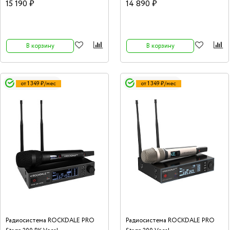
высокочастотный твитер, трехполосный
15 190 ₽
14 890 ₽
эквалайзер TREBLE/MIDDLE/BASS; 2
независимых канала DRUM/MUSIC;
Bluetooth, 6,7кг.
В корзину
В корзину
от 1 349 ₽/мес
от 1 349 ₽/мес
Радиосистема ROCKDALE PRO
Радиосистема ROCKDALE PRO