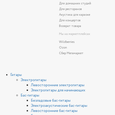
Для домашних студий
Для ресторанов
Акустика для караоке
Для концертов
Возврат товара
Мы на маркетплейсах
Wildberries
Ozon
Сбер Мегамаркет
Гитары
Электрогитары
Левосторонние электрогитары
Электрогитары для начинающих
Бас-гитары
Безладовые бас-гитары
Электроакустические бас-гитары
Левосторонние бас-гитары