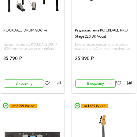
ROCKDALE DRUM SD61-4
Радиосистема ROCKDALE PRO
Stage 220 BK Vocal
Ударная установка ROCKDALE DRUM
Вокальная двухканальная аналоговая
SD61-4 является идеальным выбором
радиосистема, 2 ручных микрофона, до
для тех, кто хотел бы иметь дома
100 м.
полноценную ударную установку, но при
35 790 ₽
25 890 ₽
этом не желает доставлять неудобства
своим близким. Имитирует ощущения
игры на акустических ударных, при этом
она абсолютно бесшумна, не создает
никакого дискомфорта для окружающих,
в том числе и благодаря своим
В корзину
В корзину
компактным размерам.
от 2 299 ₽/мес
от 1 689 ₽/мес