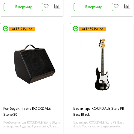
В корзину
В корзину
от 1 519 ₽/мес
от 1 489 ₽/мес
Комбоусилитель ROCKDALE
Бас гитара ROCKDALE Stars PB
Stone 30
Bass Black
Комбоусилитель ROCKDALE Stone 30 для
Бас гитара ROCKDALE Stars PB Bass
электронной ударной установки, 30 ватт,
Black. Форма корпуса пресижн бас.
8" низкочастотный вуфер, 2"