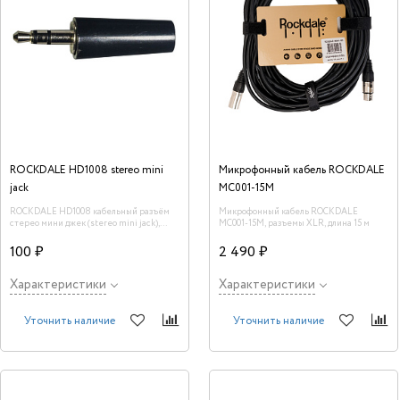
ROCKDALE HD1008 stereo mini
Микрофонный кабель ROCKDALE
jack
MC001-15M
ROCKDALE HD1008 кабельный разъём
Микрофонный кабель ROCKDALE
стерео мини джек (stereo mini jack),
MC001-15M, разъемы XLR, длина 15 м
пластиковая оболочка
100 ₽
2 490 ₽
Характеристики
Характеристики
Уточнить наличие
Уточнить наличие