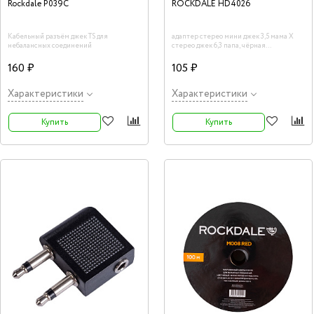
Rockdale P039C
ROCKDALE HD4026
Кабельный разъём джек TS для
адаптер стерео мини джек 3,5 мама Х
небалансных соединений
стерео джек 6,3 папа, чёрная
пластиковая оболочка
160 ₽
105 ₽
Характеристики
Характеристики
Купить
Купить