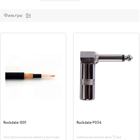
Фильтры
Rockdale I001
Rockdale P054
Инструментальный кабель в бухте для
Кабельный разъём джек TS для