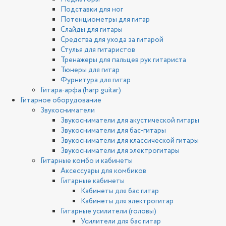
Подставки для ног
Потенциометры для гитар
Слайды для гитары
Средства для ухода за гитарой
Стулья для гитаристов
Тренажеры для пальцев рук гитариста
Тюнеры для гитар
Фурнитура для гитар
Гитара-арфа (harp guitar)
Гитарное оборудование
Звукосниматели
Звукосниматели для акустической гитары
Звукосниматели для бас-гитары
Звукосниматели для классической гитары
Звукосниматели для электрогитары
Гитарные комбо и кабинеты
Аксессуары для комбиков
Гитарные кабинеты
Кабинеты для бас гитар
Кабинеты для электрогитар
Гитарные усилители (головы)
Усилители для бас гитар