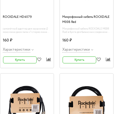
ROCKDALE HD4079
Микрофонный кабель ROCKDALE
M008 Red
самолётный адаптер для наушников (2
Микрофонный кабель ROCKDALE M008
моно мини джек папа х 1 стерео мини
Red в бухте для балансных соединений,
джек мама)
OFC структура 84х0,1+2х(28х0,1),
красный. Внешний диаметр 5мм. Длина
160 ₽
160 ₽
100 м., цена за метр.
Характеристики
Характеристики
Купить
Купить