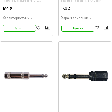
небалансных соединений, OFC,
небалансных соединений, угловой
64x0,12+20x0,12, цена за метр
180 ₽
160 ₽
Характеристики
Характеристики
Купить
Купить