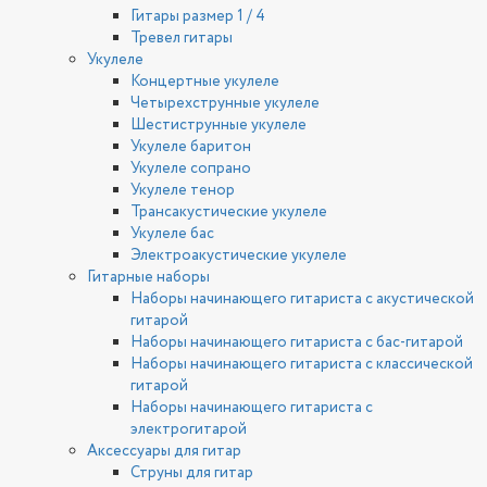
Гитары размер 1 / 4
Тревел гитары
Укулеле
Концертные укулеле
Четырехструнные укулеле
Шестиструнные укулеле
Укулеле баритон
Укулеле сопрано
Укулеле тенор
Трансакустические укулеле
Укулеле бас
Электроакустические укулеле
Гитарные наборы
Наборы начинающего гитариста с акустической
гитарой
Наборы начинающего гитариста с бас-гитарой
Наборы начинающего гитариста с классической
гитарой
Наборы начинающего гитариста с
электрогитарой
Аксессуары для гитар
Струны для гитар