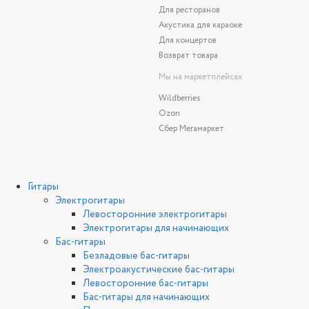
Для ресторанов
Акустика для караоке
Для концертов
Возврат товара
Мы на маркетплейсах
Wildberries
Ozon
Сбер Мегамаркет
Гитары
Электрогитары
Левосторонние электрогитары
Электрогитары для начинающих
Бас-гитары
Безладовые бас-гитары
Электроакустические бас-гитары
Левосторонние бас-гитары
Бас-гитары для начинающих