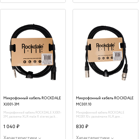
Микрофонный кабель ROCKDALE
Микрофонный кабель ROCKDALE
XJ001-3M
MC001.10
Микрофонный кабель ROCKDALE XJ001-
Микрофонный кабель ROCKDALE
3M, разъемы XLR male X stereo jack
MC001.10 с разъёмами XLR для
male, длина 3 м, черный
балансных соединений, OFC,
84х0,1+2х(28х0,1), длина 3,3 м
1 040 ₽
830 ₽
Характеристики
Характеристики