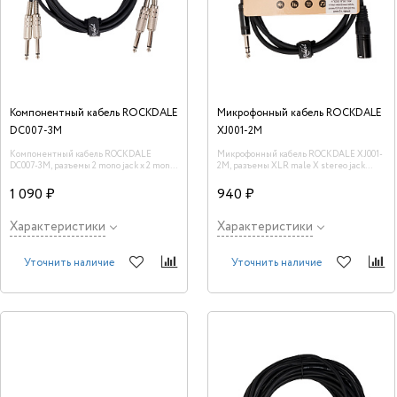
Компонентный кабель ROCKDALE
Микрофонный кабель ROCKDALE
DC007-3M
XJ001-2M
Компонентный кабель ROCKDALE
Микрофонный кабель ROCKDALE XJ001-
DC007-3M, разъемы 2 mono jack x 2 mono
2M, разъемы XLR male X stereo jack
jack, длина 3 м, черный
male, длина 2 м, черный
1 090 ₽
940 ₽
Характеристики
Характеристики
Уточнить наличие
Уточнить наличие