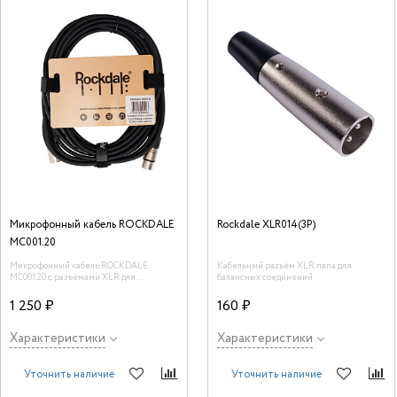
Микрофонный кабель ROCKDALE
Rockdale XLR014(3P)
MC001.20
Микрофонный кабель ROCKDALE
Кабельный разъём XLR папа для
MC001.20 с разъёмами XLR для
балансных соединений
балансных соединений, OFC,
84х0,1+2х(28х0,1), длина 6,5 м
1 250 ₽
160 ₽
Характеристики
Характеристики
Уточнить наличие
Уточнить наличие