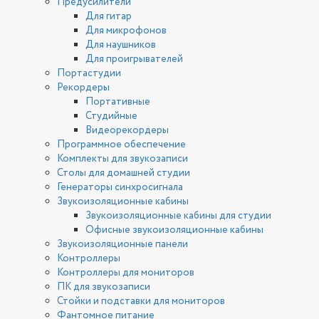
Предусилители
Для гитар
Для микрофонов
Для наушников
Для проигрывателей
Портастудии
Рекордеры
Портативные
Студийные
Видеорекордеры
Программное обеспечение
Комплекты для звукозаписи
Столы для домашней студии
Генераторы синхросигнала
Звукоизоляционные кабины
Звукоизоляционные кабины для студии
Офисные звукоизоляционные кабины
Звукоизоляционные панели
Контроллеры
Контроллеры для мониторов
ПК для звукозаписи
Стойки и подставки для мониторов
Фантомное питание