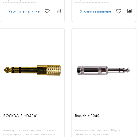
Уточнить наличие
Уточнить наличие
ROCKDALE HD4041
Rockdale P040
адаптер стерео мини джек 3,5 мама Х
кабельный разъём джек TRS для
стерео джек 6,3 папа, жёлтый металл
балансных соединений