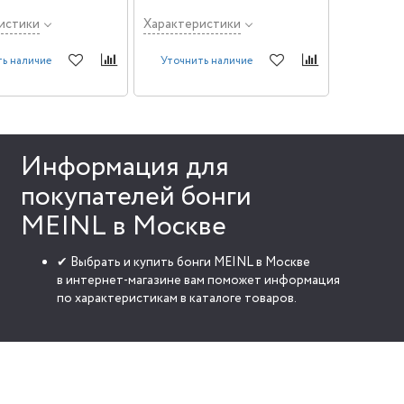
ополняют звучание
мплекте стойка-тренога
истики
Характеристики
вкой высоты.
ь наличие
Уточнить наличие
Информация для
покупателей бонги
MEINL в Москве
✔ Выбрать и купить бонги MEINL в Москве
в интернет-магазине вам поможет информация
по характеристикам в каталоге товаров.