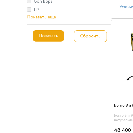
Gon Bops
Уточнит
LP
Показать еще
Бонго 8 и 9
натуральн
Wood Conguita Бонго C
своим гар
48 400 