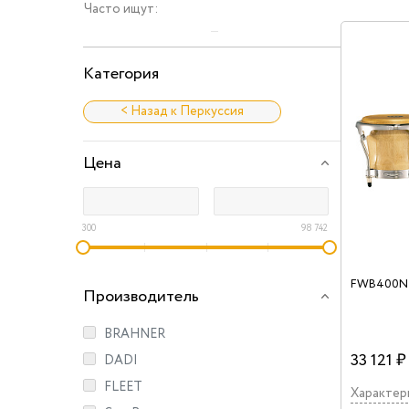
Часто ищут:
Категория
< Назад к Перкуссия
Цена
300
98 742
Производитель
BRAHNER
33 121 ₽
DADI
FLEET
Характер