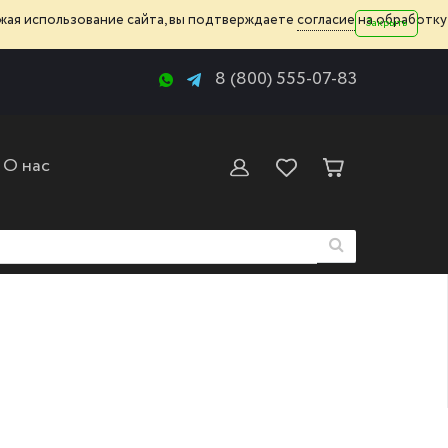
жая использование сайта, вы подтверждаете
согласие
на обработку
Закрыть
8 (800) 555-07-83
О нас