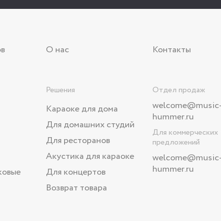
ов
О нас
Контакты
Решения
Отдел продаж
welcome@music
Караоке для дома
hummer.ru
Для домашних студий
Для коммерческих
Для ресторанов
предложений
Акустика для караоке
welcome
@music
hummer.ru
ковые
Для концертов
Возврат товара