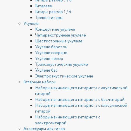
Гитары размер 7 / 8
Гиталеле
Гитары размер 1 / 4
Тревел гитары
Укулеле
Концертные укулеле
Четырехструнные укулеле
Шестиструнные укулеле
Укулеле баритон
Укулеле сопрано
Укулеле тенор
Трансакустические укулеле
Укулеле бас
Электроакустические укулеле
Гитарные наборы
Наборы начинающего гитариста с акустической
гитарой
Наборы начинающего гитариста с бас-гитарой
Наборы начинающего гитариста с классической
гитарой
Наборы начинающего гитариста с
электрогитарой
Аксессуары для гитар