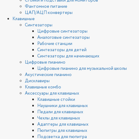
Стойки и подставки для мониторов
Фантомное питание
ЦАП/АЦП конвертеры
Клавишные
Синтезаторы
Цифровые синтезаторы
Аналоговые синтезаторы
Рабочие станции
Синтезаторы для детей
Синтезаторы для начинающих
Цифровые пианино
Цифровые пианино для музыкальной школы
Акустические пианино
Дисклавиры
Клавишные комбо
Аксессуары для клавишных
Клавишные стойки
Наушники для клавишных
Педали для клавишных
Чехлы для клавишных
Адаптеры для клавишных
Пюпитры для клавишных
Подсветка для пюпитра