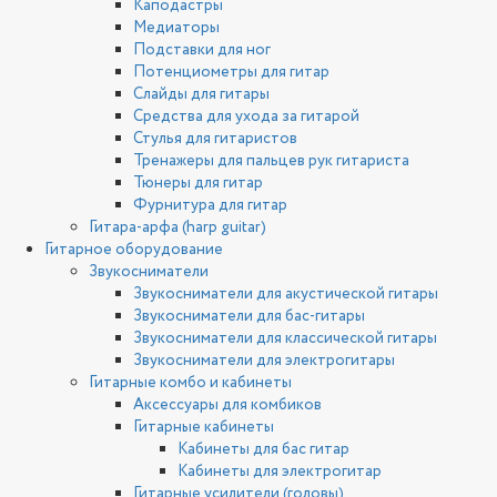
Каподастры
Медиаторы
Подставки для ног
Потенциометры для гитар
Слайды для гитары
Средства для ухода за гитарой
Стулья для гитаристов
Тренажеры для пальцев рук гитариста
Тюнеры для гитар
Фурнитура для гитар
Гитара-арфа (harp guitar)
Гитарное оборудование
Звукосниматели
Звукосниматели для акустической гитары
Звукосниматели для бас-гитары
Звукосниматели для классической гитары
Звукосниматели для электрогитары
Гитарные комбо и кабинеты
Аксессуары для комбиков
Гитарные кабинеты
Кабинеты для бас гитар
Кабинеты для электрогитар
Гитарные усилители (головы)