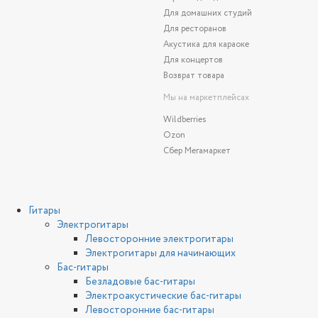
Для домашних студий
Для ресторанов
Акустика для караоке
Для концертов
Возврат товара
Мы на маркетплейсах
Wildberries
Ozon
Сбер Мегамаркет
Гитары
Электрогитары
Левосторонние электрогитары
Электрогитары для начинающих
Бас-гитары
Безладовые бас-гитары
Электроакустические бас-гитары
Левосторонние бас-гитары