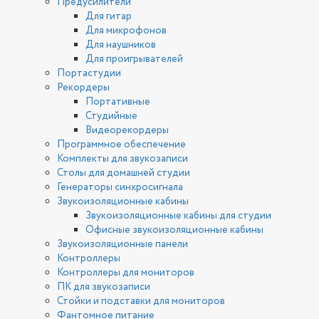
Предусилители
Для гитар
Для микрофонов
Для наушников
Для проигрывателей
Портастудии
Рекордеры
Портативные
Студийные
Видеорекордеры
Программное обеспечение
Комплекты для звукозаписи
Столы для домашней студии
Генераторы синхросигнала
Звукоизоляционные кабины
Звукоизоляционные кабины для студии
Офисные звукоизоляционные кабины
Звукоизоляционные панели
Контроллеры
Контроллеры для мониторов
ПК для звукозаписи
Стойки и подставки для мониторов
Фантомное питание