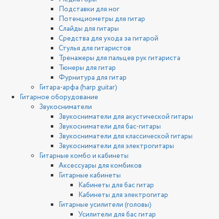
Подставки для ног
Потенциометры для гитар
Слайды для гитары
Средства для ухода за гитарой
Стулья для гитаристов
Тренажеры для пальцев рук гитариста
Тюнеры для гитар
Фурнитура для гитар
Гитара-арфа (harp guitar)
Гитарное оборудование
Звукосниматели
Звукосниматели для акустической гитары
Звукосниматели для бас-гитары
Звукосниматели для классической гитары
Звукосниматели для электрогитары
Гитарные комбо и кабинеты
Аксессуары для комбиков
Гитарные кабинеты
Кабинеты для бас гитар
Кабинеты для электрогитар
Гитарные усилители (головы)
Усилители для бас гитар