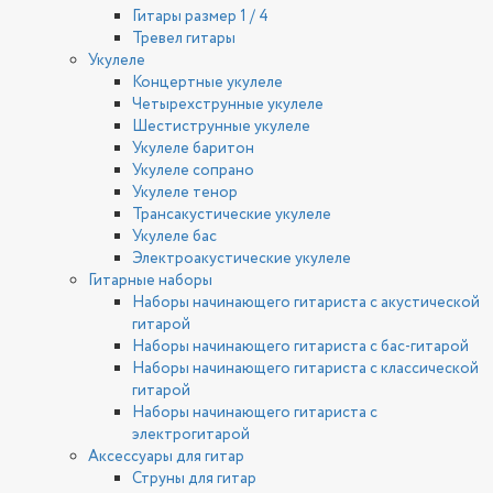
Гитары размер 1 / 4
Тревел гитары
Укулеле
Концертные укулеле
Четырехструнные укулеле
Шестиструнные укулеле
Укулеле баритон
Укулеле сопрано
Укулеле тенор
Трансакустические укулеле
Укулеле бас
Электроакустические укулеле
Гитарные наборы
Наборы начинающего гитариста с акустической
гитарой
Наборы начинающего гитариста с бас-гитарой
Наборы начинающего гитариста с классической
гитарой
Наборы начинающего гитариста с
электрогитарой
Аксессуары для гитар
Струны для гитар