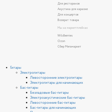
Для ресторанов
Акустика для караоке
Для концертов
Возврат товара
Мы на маркетплейсах
Wildberries
Ozon
Сбер Мегамаркет
Гитары
Электрогитары
Левосторонние электрогитары
Электрогитары для начинающих
Бас-гитары
Безладовые бас-гитары
Электроакустические бас-гитары
Левосторонние бас-гитары
Бас-гитары для начинающих