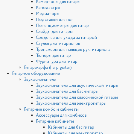
Камертоны для гитары
Каподастры
Медиаторы
Подставки для ног
Потенциометры для гитар
Слайды для гитары
Средства для ухода за гитарой
Стулья для гитаристов
Тренажеры для пальцев рук гитариста
Тюнеры для гитар
Фурнитура для гитар
Гитара-арфа (harp guitar)
Гитарное оборудование
Звукосниматели
Звукосниматели для акустической гитары
Звукосниматели для бас-гитары
Звукосниматели для классической гитары
Звукосниматели для электрогитары
Гитарные комбо и кабинеты
Аксессуары для комбиков
Гитарные кабинеты
Кабинеты для бас гитар
Кабинеты для электрогитар