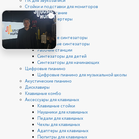
ПК для звукозаписи
Стойки и подставки для мониторов
Фантомное питание
ЦАП/АЦП конвертеры
Клавишные
Синтезаторы
Цифровые синтезаторы
Аналоговые синтезаторы
Рабочие станции
Синтезаторы для детей
Синтезаторы для начинающих
Цифровые пианино
Цифровые пианино для музыкальной школы
Акустические пианино
Дисклавиры
Клавишные комбо
Аксессуары для клавишных
Клавишные стойки
Наушники для клавишных
Педали для клавишных
Чехлы для клавишных
Адаптеры для клавишных
Пюпитры для клавишных