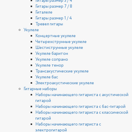
Гитары размер 3 / 4
Гитары размер 7 / 8
Гиталеле
Гитары размер 1 / 4
Тревел гитары
Укулеле
Концертные укулеле
Четырехструнные укулеле
Шестиструнные укулеле
Укулеле баритон
Укулеле сопрано
Укулеле тенор
Трансакустические укулеле
Укулеле бас
Электроакустические укулеле
Гитарные наборы
Наборы начинающего гитариста с акустической
гитарой
Наборы начинающего гитариста с бас-гитарой
Наборы начинающего гитариста с классической
гитарой
Наборы начинающего гитариста с
электрогитарой