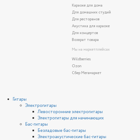
Караоке для дома
Для домашних студий
Для ресторанов
Акустика для караоке
Для концертов
Возврат товара
Мы на маркетплейсах
Wildberries
Ozon
Сбер Мегамаркет
Гитары
Электрогитары
Левосторонние электрогитары
Электрогитары для начинающих
Бас-гитары
Безладовые бас-гитары
Электроакустические бас-гитары