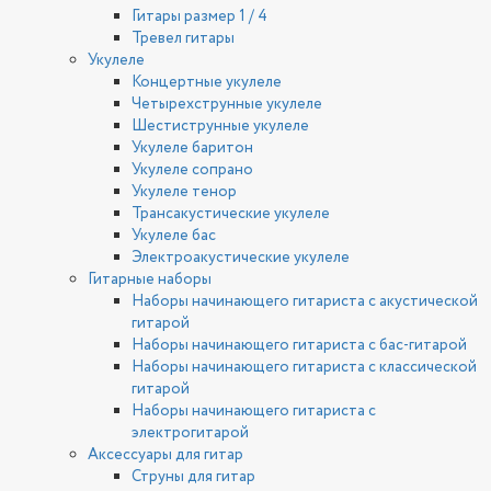
Гитары размер 1 / 4
Тревел гитары
Укулеле
Концертные укулеле
Четырехструнные укулеле
Шестиструнные укулеле
Укулеле баритон
Укулеле сопрано
Укулеле тенор
Трансакустические укулеле
Укулеле бас
Электроакустические укулеле
Гитарные наборы
Наборы начинающего гитариста с акустической
гитарой
Наборы начинающего гитариста с бас-гитарой
Наборы начинающего гитариста с классической
гитарой
Наборы начинающего гитариста с
электрогитарой
Аксессуары для гитар
Струны для гитар