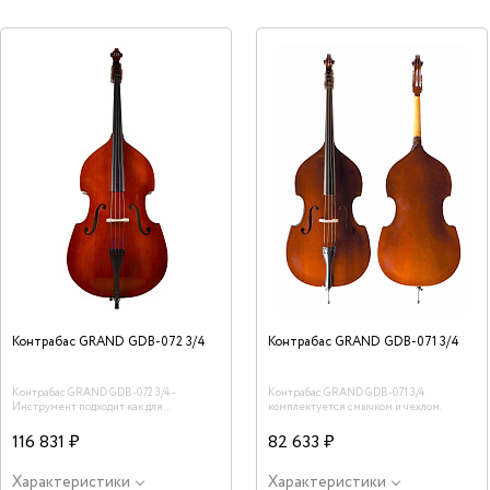
Контрабас GRAND GDB-072 3/4
Контрабас GRAND GDB-071 3/4
Контрабас GRAND GDB-072 3/4 -
Контрабас GRAND GDB-071 3/4
Инструмент подходит как для
комплектуется смычком и чехлом.
начинающих музыкантов, так и для
учащихся на всём периоде обучения.
116 831 ₽
82 633 ₽
Размер 3/4. Верхняя дека - ель (маcсив),
нижняя дека и обечайка - липа.
Характеристики
Характеристики