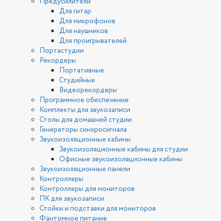
Предусилители
Для гитар
Для микрофонов
Для наушников
Для проигрывателей
Портастудии
Рекордеры
Портативные
Студийные
Видеорекордеры
Программное обеспечение
Комплекты для звукозаписи
Столы для домашней студии
Генераторы синхросигнала
Звукоизоляционные кабины
Звукоизоляционные кабины для студии
Офисные звукоизоляционные кабины
Звукоизоляционные панели
Контроллеры
Контроллеры для мониторов
ПК для звукозаписи
Стойки и подставки для мониторов
Фантомное питание