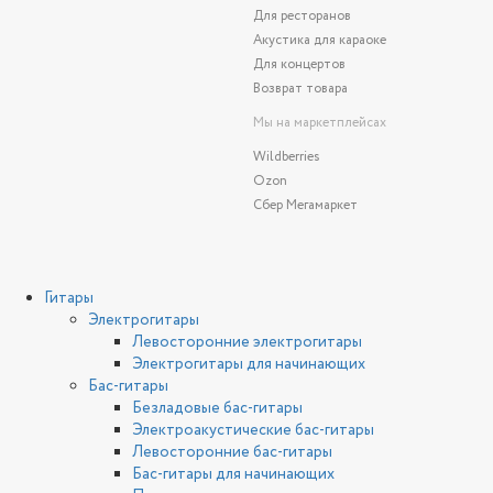
Для ресторанов
Акустика для караоке
Для концертов
Возврат товара
Мы на маркетплейсах
Wildberries
Ozon
Сбер Мегамаркет
Гитары
Электрогитары
Левосторонние электрогитары
Электрогитары для начинающих
Бас-гитары
Безладовые бас-гитары
Электроакустические бас-гитары
Левосторонние бас-гитары
Бас-гитары для начинающих