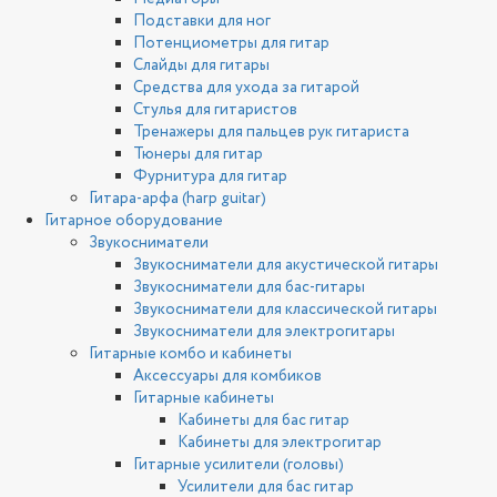
Подставки для ног
Потенциометры для гитар
Слайды для гитары
Средства для ухода за гитарой
Стулья для гитаристов
Тренажеры для пальцев рук гитариста
Тюнеры для гитар
Фурнитура для гитар
Гитара-арфа (harp guitar)
Гитарное оборудование
Звукосниматели
Звукосниматели для акустической гитары
Звукосниматели для бас-гитары
Звукосниматели для классической гитары
Звукосниматели для электрогитары
Гитарные комбо и кабинеты
Аксессуары для комбиков
Гитарные кабинеты
Кабинеты для бас гитар
Кабинеты для электрогитар
Гитарные усилители (головы)
Усилители для бас гитар