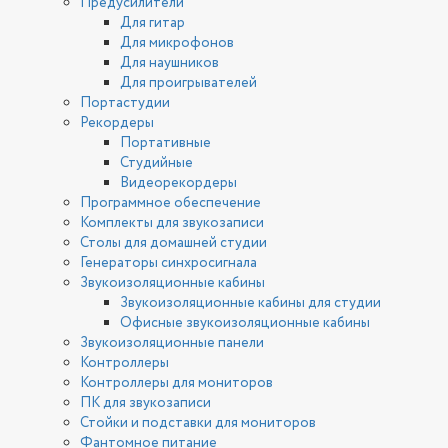
Предусилители
Для гитар
Для микрофонов
Для наушников
Для проигрывателей
Портастудии
Рекордеры
Портативные
Студийные
Видеорекордеры
Программное обеспечение
Комплекты для звукозаписи
Столы для домашней студии
Генераторы синхросигнала
Звукоизоляционные кабины
Звукоизоляционные кабины для студии
Офисные звукоизоляционные кабины
Звукоизоляционные панели
Контроллеры
Контроллеры для мониторов
ПК для звукозаписи
Стойки и подставки для мониторов
Фантомное питание