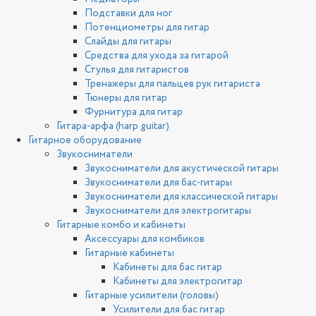
Подставки для ног
Потенциометры для гитар
Слайды для гитары
Средства для ухода за гитарой
Стулья для гитаристов
Тренажеры для пальцев рук гитариста
Тюнеры для гитар
Фурнитура для гитар
Гитара-арфа (harp guitar)
Гитарное оборудование
Звукосниматели
Звукосниматели для акустической гитары
Звукосниматели для бас-гитары
Звукосниматели для классической гитары
Звукосниматели для электрогитары
Гитарные комбо и кабинеты
Аксессуары для комбиков
Гитарные кабинеты
Кабинеты для бас гитар
Кабинеты для электрогитар
Гитарные усилители (головы)
Усилители для бас гитар