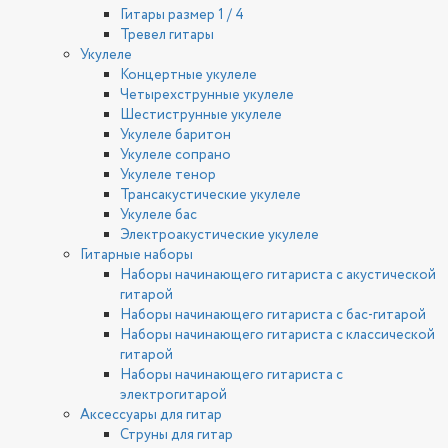
Гитары размер 1 / 4
Тревел гитары
Укулеле
Концертные укулеле
Четырехструнные укулеле
Шестиструнные укулеле
Укулеле баритон
Укулеле сопрано
Укулеле тенор
Трансакустические укулеле
Укулеле бас
Электроакустические укулеле
Гитарные наборы
Наборы начинающего гитариста с акустической
гитарой
Наборы начинающего гитариста с бас-гитарой
Наборы начинающего гитариста с классической
гитарой
Наборы начинающего гитариста с
электрогитарой
Аксессуары для гитар
Струны для гитар