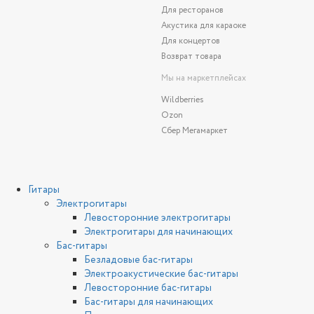
Для ресторанов
Акустика для караоке
Для концертов
Возврат товара
Мы на маркетплейсах
Wildberries
Ozon
Сбер Мегамаркет
Гитары
Электрогитары
Левосторонние электрогитары
Электрогитары для начинающих
Бас-гитары
Безладовые бас-гитары
Электроакустические бас-гитары
Левосторонние бас-гитары
Бас-гитары для начинающих