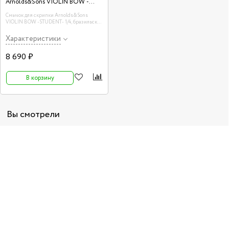
Arnolds&Sons VIOLIN BOW -
STUDENT- 1/4
Смычок для скрипки Arnolds&Sons
VIOLIN BOW -STUDENT- 1/4, бразильское
дерево
Характеристики
8 690 ₽
В корзину
Вы смотрели