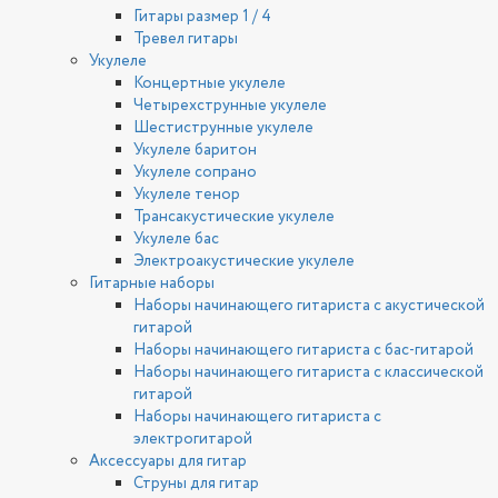
Гитары размер 1 / 4
Тревел гитары
Укулеле
Концертные укулеле
Четырехструнные укулеле
Шестиструнные укулеле
Укулеле баритон
Укулеле сопрано
Укулеле тенор
Трансакустические укулеле
Укулеле бас
Электроакустические укулеле
Гитарные наборы
Наборы начинающего гитариста с акустической
гитарой
Наборы начинающего гитариста с бас-гитарой
Наборы начинающего гитариста с классической
гитарой
Наборы начинающего гитариста с
электрогитарой
Аксессуары для гитар
Струны для гитар