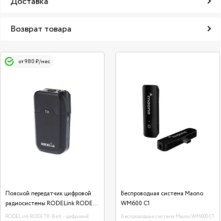
Доставка
Возврат товара
от 980 ₽/мес
Поясной передатчик цифровой
Беcпроводная система Maono
радиосистемы RODELink RODE
WM600 C1
TX-Belt
RODELink RODE TX-Belt - цифровой
Беcпроводная система Maono WM600 C1