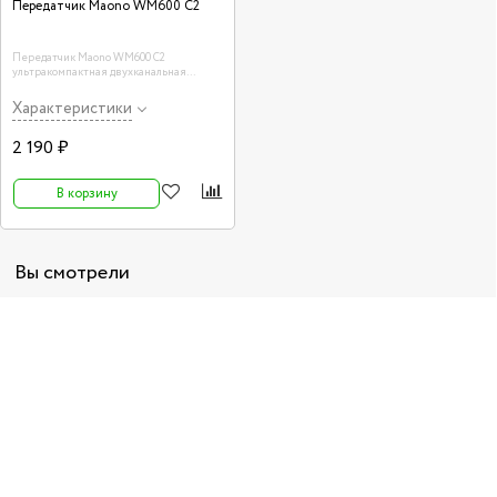
Передатчик Maono WM600 C2
Передатчик Maono WM600 C2
ультракомпактная двухканальная
беcпроводная система, 1 передатчик
Характеристики
2 190 ₽
В корзину
Вы смотрели