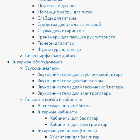
Подставки для ног
Потенциометры для гитар
Слайды для гитары
Средства для ухода за гитарой
Стулья для гитаристов
Тренажеры для пальцев рук гитариста
Тюнеры для гитар
Фурнитура для гитар
Гитара-арфа (harp guitar)
Гитарное оборудование
Звукосниматели
Звукосниматели для акустической гитары
Звукосниматели для бас-гитары
Звукосниматели для классической гитары
Звукосниматели для электрогитары
Гитарные комбо и кабинеты
Аксессуары для комбиков
Гитарные кабинеты
Кабинеты для бас гитар
Кабинеты для электрогитар
Гитарные усилители (головы)
Усилители для бас гитар