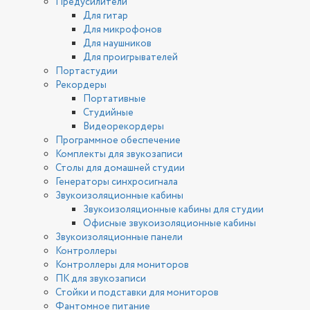
Предусилители
Для гитар
Для микрофонов
Для наушников
Для проигрывателей
Портастудии
Рекордеры
Портативные
Студийные
Видеорекордеры
Программное обеспечение
Комплекты для звукозаписи
Столы для домашней студии
Генераторы синхросигнала
Звукоизоляционные кабины
Звукоизоляционные кабины для студии
Офисные звукоизоляционные кабины
Звукоизоляционные панели
Контроллеры
Контроллеры для мониторов
ПК для звукозаписи
Стойки и подставки для мониторов
Фантомное питание