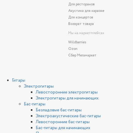
Для ресторанов
Акустика для караоке
Для концертов
Возврат товара
Мы на маркетплейсах
Wildberries
Ozon
Сбер Мегамаркет
Гитары
Электрогитары
Левосторонние электрогитары
Электрогитары для начинающих
Бас-гитары
Безладовые бас-гитары
Электроакустические бас-гитары
Левосторонние бас-гитары
Бас-гитары для начинающих