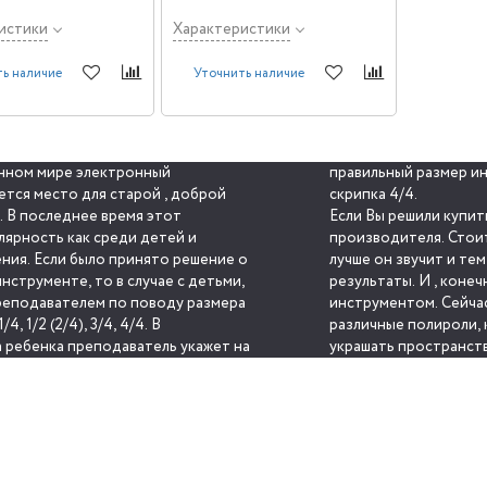
истики
Характеристики
ь наличие
Уточнить наличие
енном мире электронный
слым чаще всего подходит
ется место для старой , доброй
скрипка 4/4.
. В последнее время этот
Если Вы решили купит
лярность как среди детей и
производителя. Стоит
ения. Если было принято решение о
лучше он звучит и те
нструменте, то в случае с детьми,
результаты. И , конечно, стоит сразу позаботиться о уходе за
реподавателем по поводу размера
инструментом. Сейчас в продаже 
, 1/2 (2/4), 3/4, 4/4. В
различные полироли, которые помогут Вашему ин
а ребенка преподаватель укажет на
украшать пространст