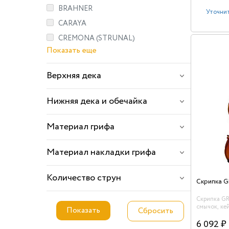
колки и по
BRAHNER
дерево,
Уточнит
струнодерж
CARAYA
машинок.,
подставка 
CREMONA (STRUNAL)
матовый л
Показать еще
Верхняя дека
Нижняя дека и обечайка
Материал грифа
Материал накладки грифа
Количество струн
Скрипка 
Скрипка G
смычок, ке
канифоль в
6 092 ₽