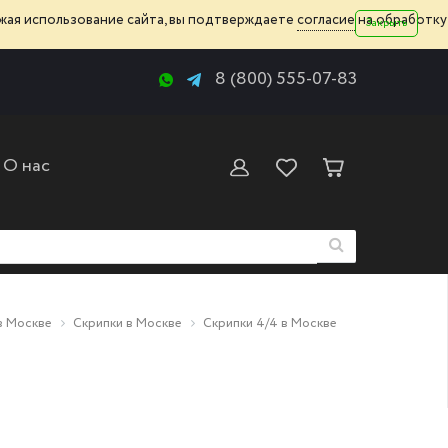
жая использование сайта, вы подтверждаете
согласие
на обработку
Закрыть
8 (800) 555-07-83
О нас
в Москве
Скрипки в Москве
Скрипки 4/4 в Москве