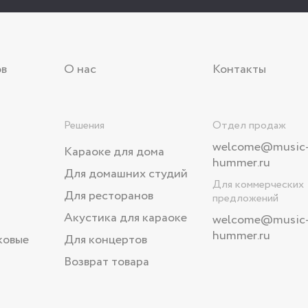
ов
О нас
Контакты
Решения
Отдел продаж
welcome@music
Караоке для дома
hummer.ru
Для домашних студий
Для коммерческих
Для ресторанов
предложений
Акустика для караоке
welcome
@music
hummer.ru
ковые
Для концертов
Возврат товара