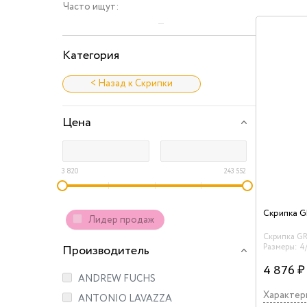
Часто ищут:
Категория
< Назад к Скрипки
Цена
3 820
243 552
Скрипка 
Лидер продаж
Скрипка G
Размеры: 4/
Производитель
Верхняя дек
нижняя дек
4 876 ₽
ANDREW FUCHS
гриф – кле
накладка н
Характер
ANTONIO LAVAZZA
эбон,