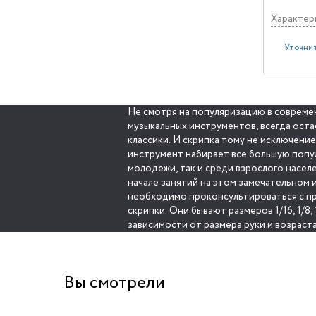
Характер
Уточнит
Не смотря на популяризацию в соврем
правильный размер инструмента. Ну а взро
музыкальных инструментов, всегда оста
классики. И скрипка тому не исключение
инструмент набирает все большую попу
молодежи, так и среди взрослого насел
начале занятий на этом замечательном и
необходимо проконсультироваться с п
скрипки. Они бывают размеров 1/16, 1/8, 1/4
зависимости от размера руки и возраст
Вы смотрели