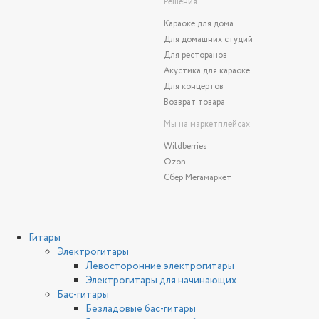
Решения
Караоке для дома
Для домашних студий
Для ресторанов
Акустика для караоке
Для концертов
Возврат товара
Мы на маркетплейсах
Wildberries
Ozon
Сбер Мегамаркет
Гитары
Электрогитары
Левосторонние электрогитары
Электрогитары для начинающих
Бас-гитары
Безладовые бас-гитары