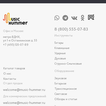
8 (800) 555-07-83
Офис в Москве:
Инструменты
метро ВДНХ,
ул 1-я Останкинская д. 55
Гитары
+7 (495) 120-07-89
Клавишные
Ударные
Духовые
Струнно-Смычковые
Каталог товаров
Оборудование
О нас
Звуковое
Контакты
Отдел продаж
Гитарное
Трансляционное
welcome@music-hummer.ru
Световое
Для коммерческих предложений
Обзоры и статьи
welcome
@music-hummer.ru