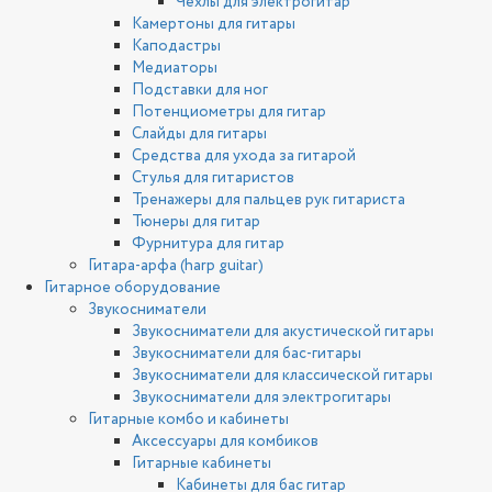
Чехлы для электрогитар
Камертоны для гитары
Каподастры
Медиаторы
Подставки для ног
Потенциометры для гитар
Слайды для гитары
Средства для ухода за гитарой
Стулья для гитаристов
Тренажеры для пальцев рук гитариста
Тюнеры для гитар
Фурнитура для гитар
Гитара-арфа (harp guitar)
Гитарное оборудование
Звукосниматели
Звукосниматели для акустической гитары
Звукосниматели для бас-гитары
Звукосниматели для классической гитары
Звукосниматели для электрогитары
Гитарные комбо и кабинеты
Аксессуары для комбиков
Гитарные кабинеты
Кабинеты для бас гитар