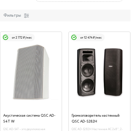
Фильтры
от 2 772 ₽/мес
от 12 474 ₽/мес
Акустическая система QSC AD-
Громкоговоритель настенный
S4T W
QSC AD-S282H
QSC AD-S4T – это двухполосная
QSC AD-S282H Настенная АС 2х8"; 2-