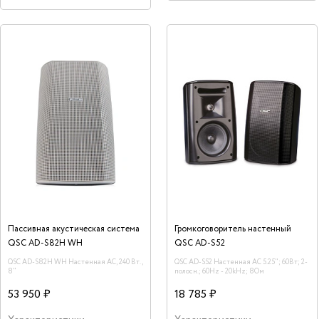
Пассивная акустическая система
Громкоговоритель настенный
QSC AD-S82H WH
QSC AD-S52
QSC AD-S82H WH Настенная АС, 240 Вт.,
QSC AD-S52 Настенная AC 5.25"; 60Вт; 2-
8"
полосн.; 60Hz - 20kHz; 8Ом
53 950 ₽
18 785 ₽