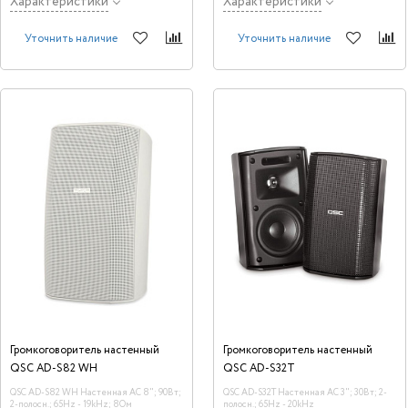
Характеристики
Характеристики
Уточнить наличие
Уточнить наличие
Громкоговоритель настенный
Громкоговоритель настенный
QSC AD-S82 WH
QSC AD-S32T
QSC AD-S82 WH Настенная AC 8"; 90Вт;
QSC AD-S32T Настенная AC 3"; 30Вт; 2-
2-полосн.; 65Hz - 19kHz; 8Ом
полосн.; 65Hz - 20kHz