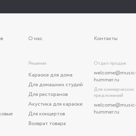
ов
О нас
Контакты
Решения
Отдел продаж
welcome@music
Караоке для дома
hummer.ru
Для домашних студий
Для коммерческих
Для ресторанов
предложений
Акустика для караоке
welcome
@music
hummer.ru
ковые
Для концертов
Возврат товара