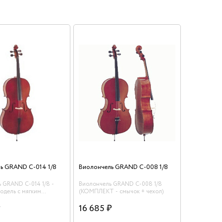
ь GRAND C-014 1/8
Виолончель GRAND C-008 1/8
 GRAND C-014 1/8 -
Виолончель GRAND C-008 1/8
одель с мягким
(КОМПЛЕКТ - смычок + чехол)
 В комплекте - чехол и
₽
16 685 ₽