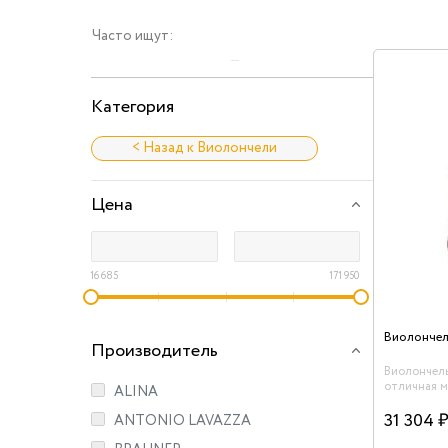
Часто ищут:
Категория
< Назад к Виолончели
Цена
16 685
171 950
Виолончел
Производитель
Виолончель
отличная м
ALINA
звучанием.
смычок.
31 304 
ANTONIO LAVAZZA