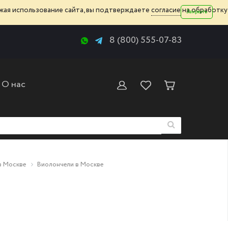
жая использование сайта, вы подтверждаете
согласие
на обработку
Закрыть
8 (800) 555-07-83
О нас
в Москве
Виолончели в Москве